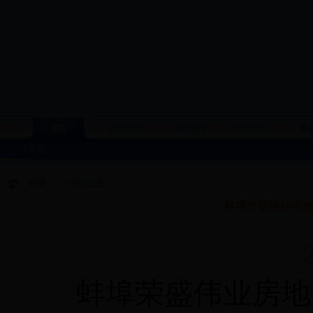
首页
信息公开
政策法规
行政许可
普
今天是
首页
>
信息公告
蚌埠市新建住宅信
20
蚌埠荣盛伟业房地