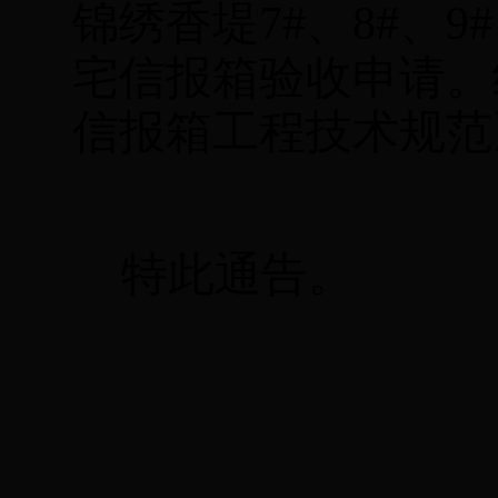
锦绣香堤
7#
、
8#
、
9#
宅信报箱验收申请。
信报箱工程技术规范
特此通告。