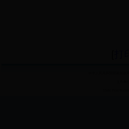
[
打
中华人民共和国国家邮政局 
主办单
State Post Burea