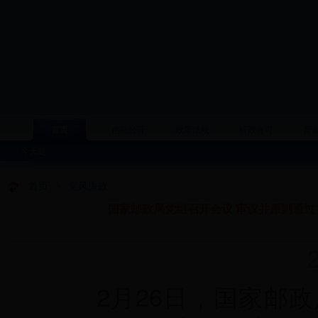
首页
信息公开
政策法规
行政许可
普
今天是
首页
>
党风廉政
国家邮政局党组召开会议 审议并原则通过
20
2月26日，国家邮政