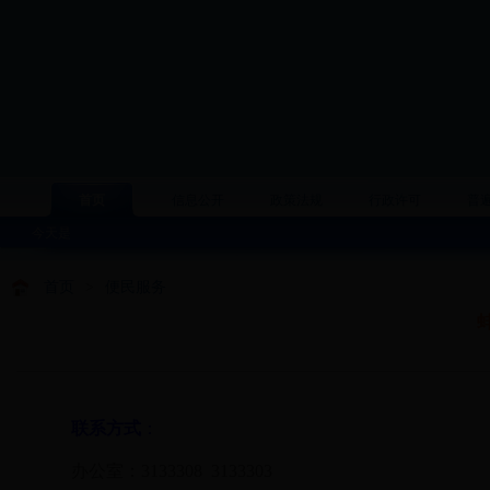
首页
信息公开
政策法规
行政许可
普
今天是
首页
>
便民服务
联系方式
：
办公室：3133308
3133303