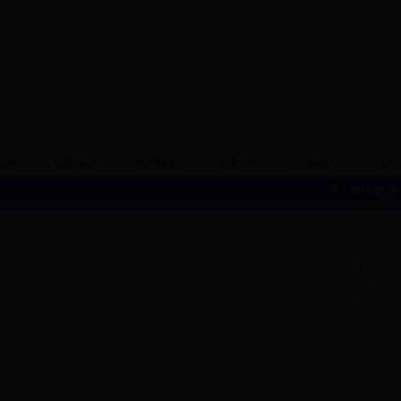
法规
行政许可
普遍服务
市场监管
行业统计
人事
[03-05]
）
[07-03]