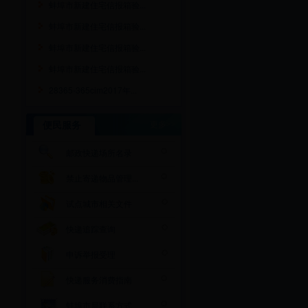
蚌埠市新建住宅信报箱验...
蚌埠市新建住宅信报箱验...
蚌埠市新建住宅信报箱验...
蚌埠市新建住宅信报箱验...
28365-365cim2017年...
便民服务
更多>>
邮政快递场所名录
禁止寄递物品管理...
试点城市相关文件
快递追踪查询
申诉举报受理
快递服务消费指南
蚌埠市局联系方式