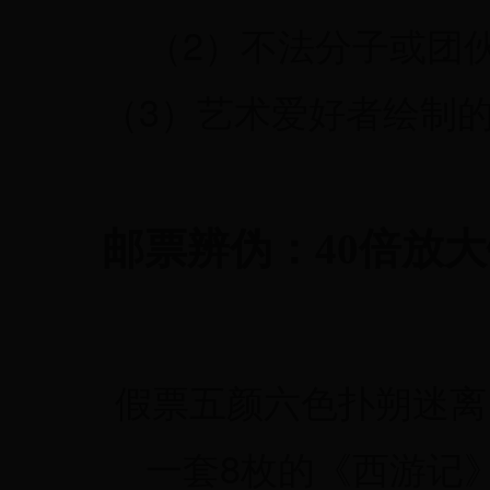
2
（
）不法分子或团
3
（
）艺术爱好者绘制
邮票辨伪：
40
倍放大
假票五颜六色扑朔迷离
8
一套
枚的《西游记