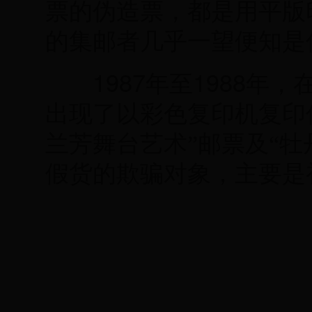
票的伪造票，都是用平版
的集邮者几乎一望便知是
1987
1988
年至
年，
出现了以彩色复印机复印伪
兰芳舞台艺术”邮票及“牡
假货的欺骗对象，主要是