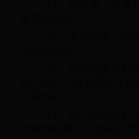
1
（
）用真票（新票
量变造赝品。
2
（
）使用假票，在
实寄封为多。
3
（
）将信销真票贴
戳。这样，假实寄封上的
分是假的。
4
（
）将一般实寄封
当的信销票，变造成实寄封