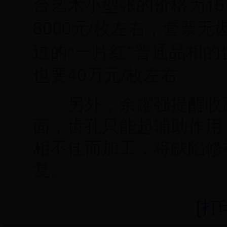
15
台艺术小型张的价格为
8000
/
元
枚左右，套票无
过的“一片红”普通品相的
40
/
也要
万元
枚左右。
另外，余耀强提醒收藏
面，齿孔只能起辅助作用
相不佳而加工，将缺陷修
复。
[
打