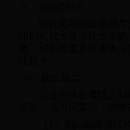
9、假邮资封片
国内见到的邮资封片赝
印刷机械大量印刷出来的
色、印刷质量及纸质等方
比较大
10、臆造邮票
完全由伪造者随意制造
背景，情况很复杂，较难
1
（
）国际邮商滥印