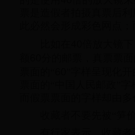
票是造假者拍摄真票后利
此必然会形成彩色网点；
40
比如在
倍放大镜下
60
额
分的邮票，真票票面
60
票面的“
”字样呈现化
票面的“中国人民邮政”
而假票票面的字样却由多
收藏者不要先被“笋价
有行家表示，收藏者不