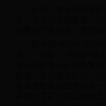
目前，常见的伪造邮票
等。这类纸手感硬挺，纸
折叠就产生折痕，受潮或
1962
196
新中国
年至
术”、“儿童”、“熊猫”“金
张与同时发行的同图案的
较薄，从而便于区别。只
有齿票图案和纸质完全一
各国为了扩大邮品的材质