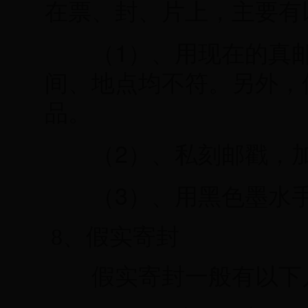
在票、封、片上，主要有
1
（
）、用现在的真
间、地点均不符。另外，
品。
2
（
）、私刻邮戳，
3
（
）、用黑色墨水
8、假实寄封
假实寄封一般有以下几