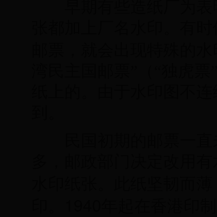
早期有些造纸厂为表明
张都加上厂名水印。有时
邮票，就会出现特殊的水
湾民主国邮票”（“独虎票
纸上的。由于水印图不连
到。
民国初期的邮票一直未
多，邮政部门决定改用有
水印纸张。此纸坚韧而薄
1940
印。
年起在香港印制