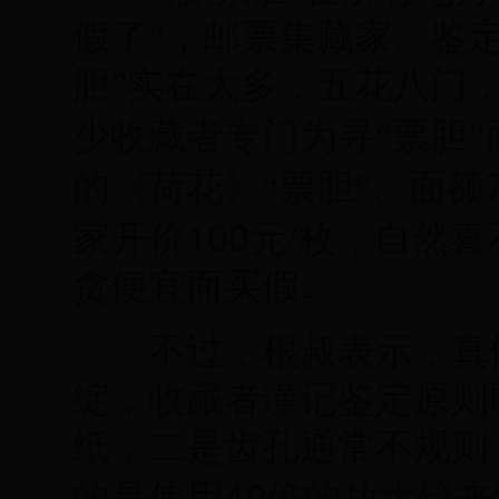
假了”，邮票集藏家、鉴
胆”实在太多，五花八门
少收藏者专门为寻“票胆
的《荷花》“票胆”、面额
100
/
家开价
元
枚，自然喜
贪便宜而买假。
不过，根叔表示，真假
绽，收藏者谨记鉴定原则
纸，二是齿孔通常不规则
40
的是使用
倍的放大镜来