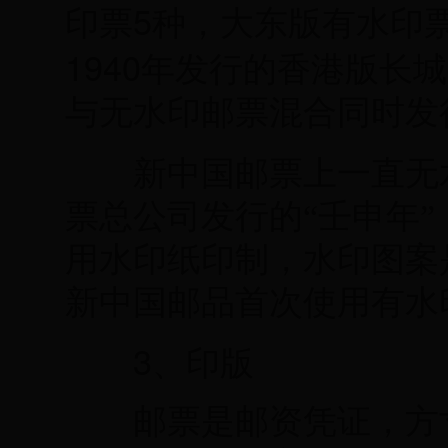
5
印票
种，大东版有水印
1940
年发行的香港版长城
与无水印邮票混合同时发
新中国邮票上一直无
票总公司发行的“壬申年
用水印纸印制，水印图案
新中国邮品首次使用有水
3
、印版
邮票是邮资凭证，方寸