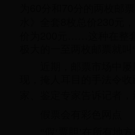
60
70
为
分和
分的两枚邮票
8
230
水》全套
枚总价
元，
200
价为
元……这种在整
极大的一至两枚邮票就叫“
近期，邮票市场中屡屡
现，掩人耳目的手法令收
家、鉴定专家告诉记者，
假票会有彩色网点
“假‘票胆’在所有地方