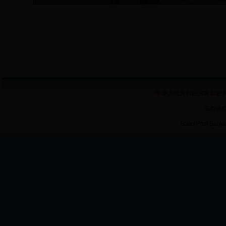
中华人民共和国国家邮政局 
主办单
State Post Burea