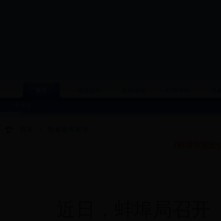
首页
信息公开
政策法规
行政许可
普
今天是
首页
>
普遍服务标准
《蚌埠市邮政快
近日，蚌埠局召开