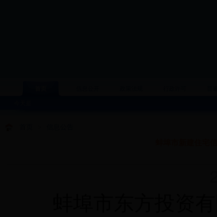
首页
信息公开
政策法规
行政许可
普
今天是
首页
>
信息公告
蚌埠市新建住宅信
20
蚌埠市东方投资有