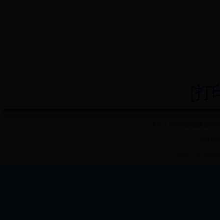
[
打
中华人民共和国国家邮政局 
主办单
State Post Burea