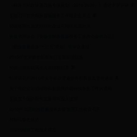
《蚌埠市邮政快递设施专项规划（2016-2020）》通过专家评审
安徽召开首次邮政普遍服务工作政企会商会
安徽省局出台支持邮政企业可持续发展政策
安徽省局出台《安徽省邮政普遍服务工作政企会商办法》
《邮政普遍服务“十三五”规划》获审议通过
2015年度安徽省邮票发行监督管理报告
安徽三河古镇风光入选特种邮票
蚌埠局召开2016年全市邮政普遍服务和普服监管座谈会
关于做好全市信报箱和智能快件箱验收备案工作的通知
安徽首个国际邮件互换局将投入使用
2016年全国邮政普遍服务监督管理工作会议召开
村邮站服务规范
住宅信报箱工程技术规范