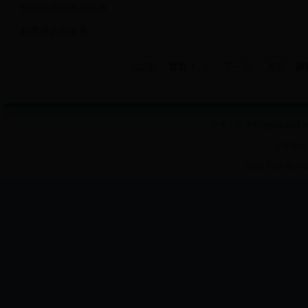
住宅信报箱国家标准
邮票辨伪的要素
共2页
首页
1
2
下一页
尾页
跳
中华人民共和国国家邮政局 
主办单位
State Post Burea