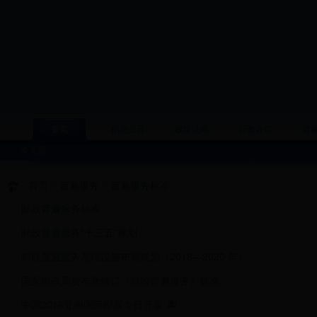
首页
信息公开
政策法规
行政许可
普
今天是
首页
>
普遍服务
>
普遍服务标准
邮政普遍服务标准
邮政普遍服务“十三五”规划
邮政普遍服务基础设施布局规划（2016—2020 年）
国家邮政局发布新修订《邮政普遍服务》标准
中国2016亚洲国际邮展今日开幕