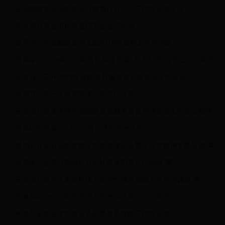
全国邮政管理系统依法行政暨行业法治工作培训班举办
蚌埠局开展全市机要通信安全生产培训
省局举办全省邮政管理系统2018年巡察工作培训班
省局举办2018年全省邮政机要通信暨 “扫黄打非”监管工作培训班
安徽省局召开2018年度邮政普遍服务监督管理工作会议
省局节后第一天研究部署今年工作任务
安徽省局传达贯彻全国邮政普遍服务监督管理监管工作会议精神
省局组织开展2017年度考核述职测评工作
省局召开全省系统党建工作交流推进会暨十九大精神专题培训
省局举办全省《邮政行业统计报表制度》培训班
安徽省局举办全系统科级干部党性修养和能力培养培训班
安徽局举办全省邮政管理系统政策法规综合培训班
蚌埠局举办全市快递业务旺季服务保障工作培训班