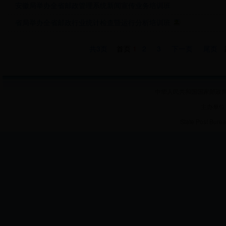
安徽局举办全省邮政管理系统新闻宣传业务培训班
省局举办全省邮政行业统计检查暨运行分析培训班
共3页
首页
1
2
3
下一页
尾页
中华人民共和国国家邮政局 
主办单位
State Post Burea