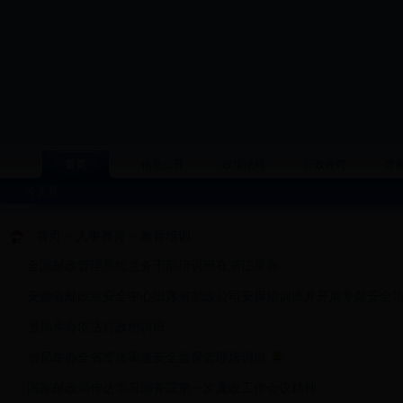
首页
信息公开
政策法规
行政许可
普
今天是
首页
>
人事教育
>
教育培训
全国邮政管理系统党务干部培训班在浙江举办
安徽省邮政业安全中心出席省邮政公司安保培训班并开展专题安全
省局举办依法行政培训班
省局举办全省寄递渠道安全监督管理培训班
国家邮政局传达学习国务院第一次廉政工作会议精神