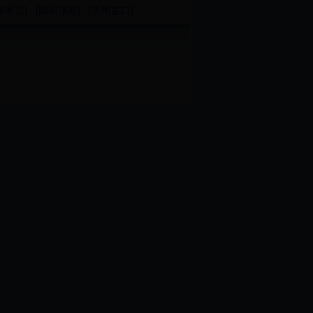
印本页
] [
回到顶部
] [
关闭窗口
]