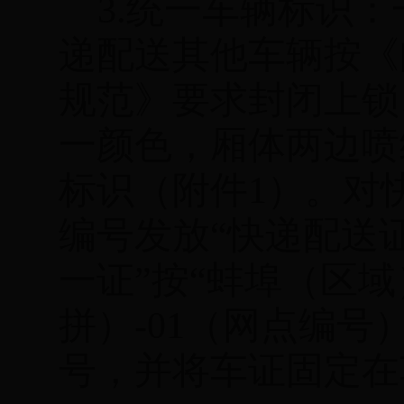
3.
统一车辆标识：
递配送
其他车辆按《
规范》要求封闭上锁
一颜色，厢体两边喷
标识（附件
1
）。对
编号发放“快递配送
一证”按“蚌埠（区
拼）
-01
（网点编号
号，并将车证固定在