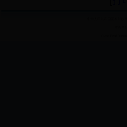
中华人民共和国国家邮政局 
主办单
State Post Burea